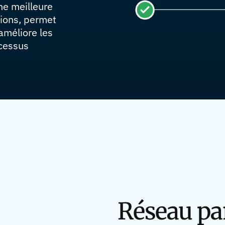
ne meilleure
tions, permet
améliore les
ocessus
Réseau p